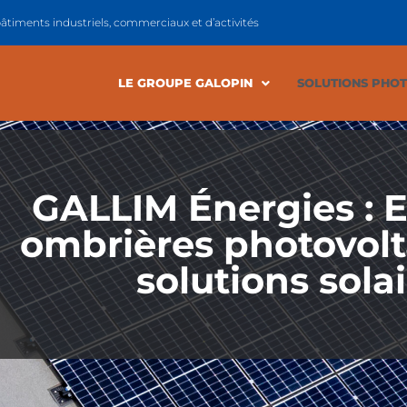
 bâtiments industriels, commerciaux et d’activités
LE GROUPE GALOPIN
SOLUTIONS PHO
GALLIM Énergies : 
ombrières photovolt
solutions sola