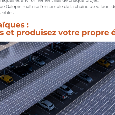
niques et environnementales de chaque projet.
upe Galopin maîtrise l’ensemble de la chaîne de valeur : de
rables.
ïques :
s et produisez votre propre 