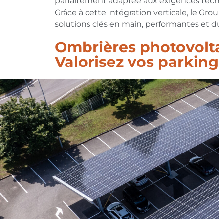
parfaitement adaptée aux exigences tech
Grâce à cette intégration verticale, le Gro
solutions clés en main, performantes et du
Ombrières photovolta
Valorisez vos parking