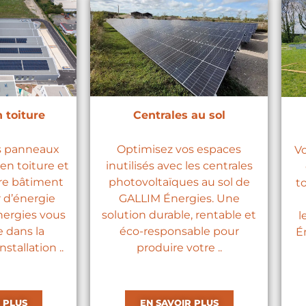
 toiture
Centrales au sol
s panneaux
Optimisez vos espaces
Vo
en toiture et
inutilisés avec les centrales
re bâtiment
photovoltaïques au sol de
t
 d’énergie
GALLIM Énergies. Une
nergies vous
solution durable, rentable et
l
 dans la
éco-responsable pour
É
stallation ..
produire votre ..
 PLUS
EN SAVOIR PLUS