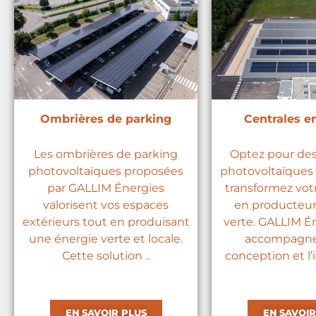
Ombrières de parking
Centrales en
Les ombrières de parking
Optez pour de
photovoltaïques proposées
photovoltaïques 
par GALLIM Énergies
transformez vot
valorisent vos espaces
en producteur
extérieurs tout en produisant
verte. GALLIM É
une énergie verte et locale.
accompagne
Cette solution ..
conception et l’in
EN SAVOIR PLUS
EN SAVOIR