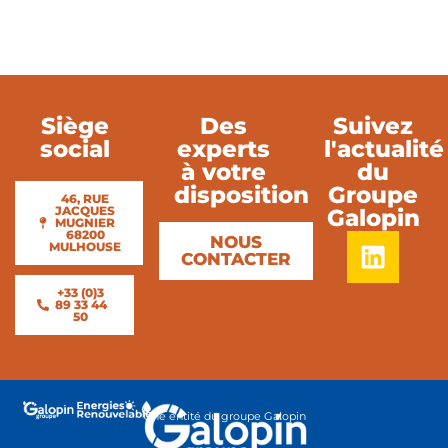
Siège
Des
Suivez
social
experts
l'actualité
à votre
du
disposition
Groupe
46, RUE
JACQUES
Galopin
MUGNIER
68200
NOUS
MULHOUSE
CONTACTER
+33 (0)3
89 33 44
50
Une entité du groupe Galopin