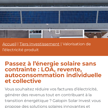
Accueil
|
Tiers Investissement
|
Valorisation de
l’électricité produit
Passez à l’énergie solaire sans
contrainte : LOA, revente,
autoconsommation individuelle
et collective
Vous souhaitez réduire vos factures d’électricité,
générer des revenus tout en contribuant à la
transition énergétique
? Galopin Solar Invest vous
propose des solutions solaires innovantes et